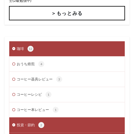
士(2級勉強中)
＞もっとみる
珈琲
12
おうち焙煎
4
コーヒー器具レビュー
3
コーヒーレシピ
1
コーヒー本レビュー
1
投資・節約
2