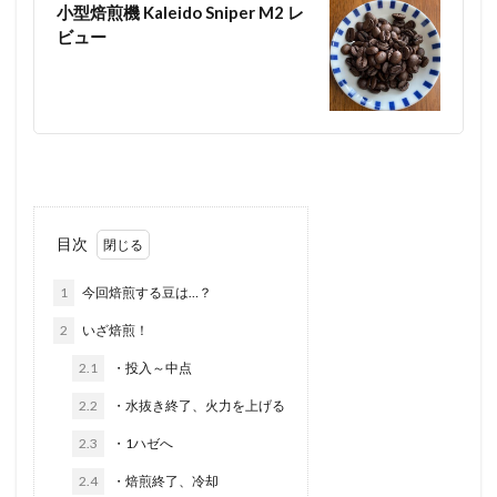
小型焙煎機 Kaleido Sniper M2 レ
ビュー
目次
1
今回焙煎する豆は…？
2
いざ焙煎！
2.1
・投入～中点
2.2
・水抜き終了、火力を上げる
2.3
・1ハゼへ
2.4
・焙煎終了、冷却