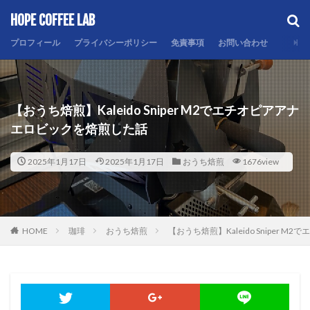
HOPE COFFEE LAB
カテゴリー
プロフィール
プライバシーポリシー
免責事項
お問い合わせ
検索
【おうち焙煎】Kaleido Sniper M2でエチオピアアナ
エロビックを焙煎した話
2025年1月17日
2025年1月17日
おうち焙煎
1676view
HOME
珈琲
おうち焙煎
【おうち焙煎】Kaleido Sniper