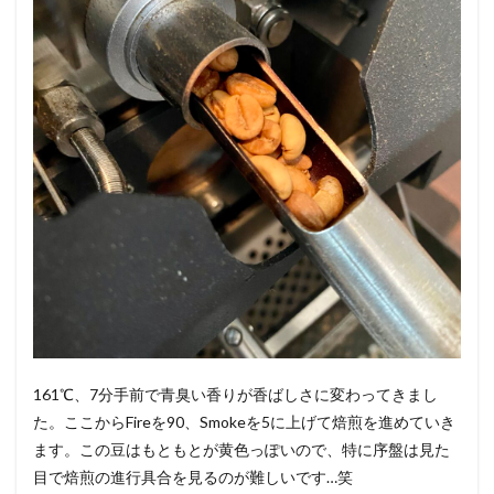
161℃、7分手前で青臭い香りが香ばしさに変わってきまし
た。ここからFireを90、Smokeを5に上げて焙煎を進めていき
ます。この豆はもともとが黄色っぽいので、特に序盤は見た
目で焙煎の進行具合を見るのが難しいです…笑