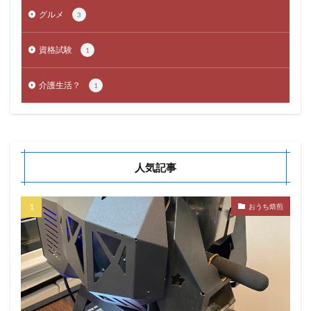
グルメ
3
資格試験
1
介護生活？
1
人気記事
おうち焙煎