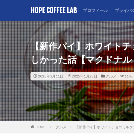
HOPE COFFEE LAB
プロフィール
プライバ
カテゴリー
【新作パイ】ホワイトチ
しかった話【マクドナル
2025年1月11日
2025年1月23日
グルメ
114v
HOME
グルメ
【新作パイ】ホワイトチョコミルク