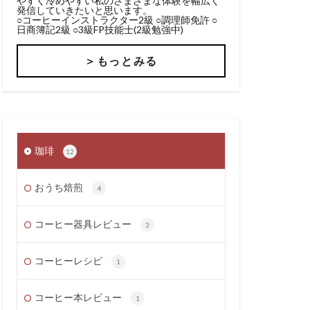
やすく冷めやすい私のさまざまな体験を幅広く
発信していきたいと思います。
○コーヒーインストラクター2級 ○調理師免許 ○
日商簿記2級 ○3級FP技能士(2級勉強中)
＞もっとみる
珈琲
12
おうち焙煎
4
コーヒー器具レビュー
3
コーヒーレシピ
1
コーヒー本レビュー
1