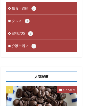
投資・節約
2
グルメ
3
資格試験
1
介護生活？
1
人気記事
おうち焙煎