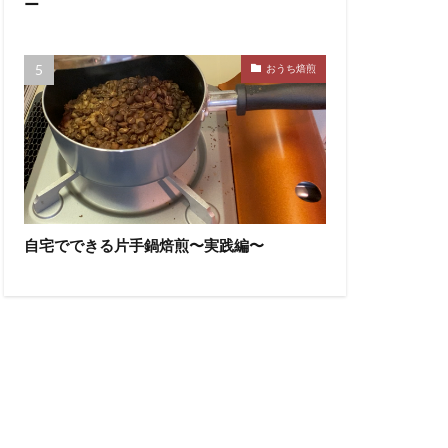
ー
おうち焙煎
自宅でできる片手鍋焙煎〜実践編〜