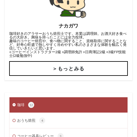
ナカガワ
珈琲好きのアラサーおうち焙煎士です。本業は調理師。お酒大好き食べ
るの大好き。興味を持ったことには全力投球。
趣味のコーヒー焙煎や、食べ物に関すること、資格取得に関することな
ど、好奇心旺盛で熱しやすく冷めやすい私のさまざまな体験を幅広く発
信していきたいと思います。
○コーヒーインストラクター2級 ○調理師免許 ○日商簿記2級 ○3級FP技能
士(2級勉強中)
＞もっとみる
珈琲
12
おうち焙煎
4
コーヒー器具レビュー
3